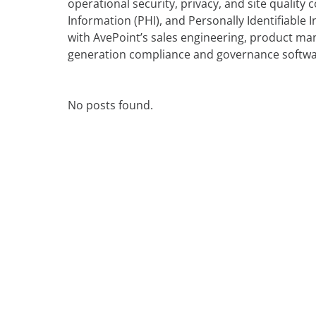
operational security, privacy, and site qualit
Apprentissage sans limites
Blogs
Information (PHI), and Personally Identifiable 
AvePoint tyGraph
with AvePoint’s sales engineering, product ma
Evènements
Outil d'analyse avancée
generation compliance and governance softwar
vec les investisseurs
Rapports d'analyses
ess
Brochures produits
No posts found.
nous
#shifthappens