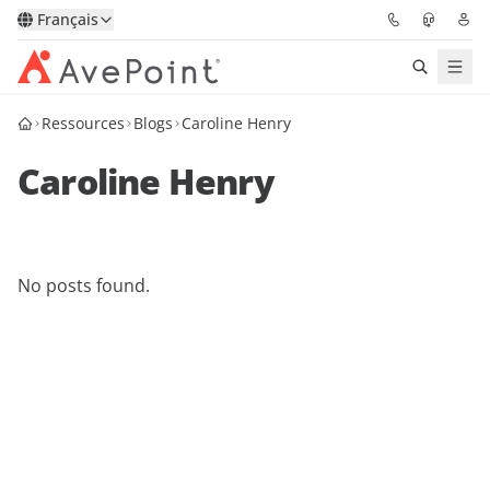
Français
Ressources
Blogs
Caroline Henry
Solutions
Caroline Henry
Confidence Platform
Tarification
No posts found.
Partenaires
Ressources
À Propos
Demander une
Obtenez l’avis d’un