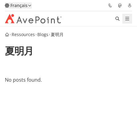
Français
Ressources
Blogs
夏明月
Solutions
夏明月
Confidence Platform
Tarification
No posts found.
Partenaires
Ressources
À Propos
Demander une
Obtenez l’avis d’un