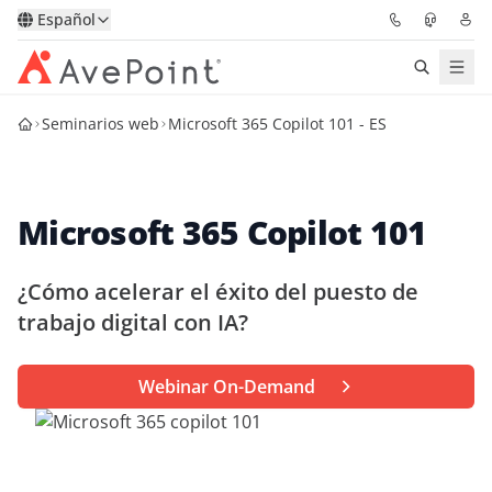
Español
Seminarios web
Microsoft 365 Copilot 101 - ES
Soluciones
Confidence Platform
Microsoft 365 Copilot 101
Precios
¿Cómo acelerar el éxito del puesto de
Partners
trabajo digital con IA?
Recursos
Webinar On-Demand
Acerca de
Solicitar una
Obtener asesoramiento de