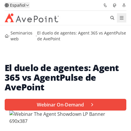
Español
Seminarios
El duelo de agentes: Agent 365 vs AgentPulse
Soluciones
web
de AvePoint
Confidence Platform
El duelo de agentes: Agent
Precios
365 vs AgentPulse de
Partners
AvePoint
Recursos
Webinar On-Demand
Acerca de
Solicitar una
Obtener asesoramiento de