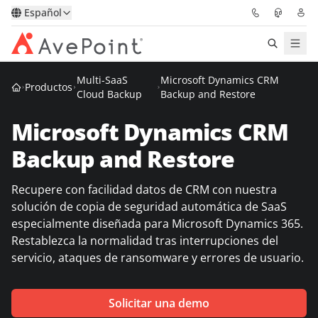
Español
Multi-SaaS
Microsoft Dynamics CRM
Soluciones
Productos
Cloud Backup
Backup and Restore
Confidence Platform
Microsoft Dynamics CRM
Backup and Restore
Precios
Recupere con facilidad datos de CRM con nuestra
Partners
solución de copia de seguridad automática de SaaS
especialmente diseñada para Microsoft Dynamics 365.
Recursos
Restablezca la normalidad tras interrupciones del
servicio, ataques de ransomware y errores de usuario.
Acerca de
Solicitar una demo
Solicitar una
Obtener asesoramiento de