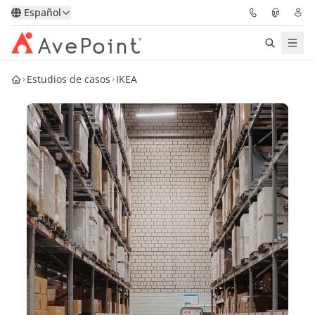
Español
Estudios de casos
IKEA
Soluciones
Confidence Platform
Precios
Partners
Recursos
Acerca de
Solicitar una
Obtener asesoramiento de