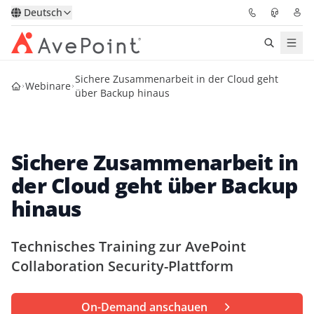
Deutsch
Sichere Zusammenarbeit in der Cloud geht
Lösungen
Webinare
über Backup hinaus
Confidence Platform
Sichere Zusammenarbeit in
Pricing
der Cloud geht über Backup
Für Partner
hinaus
Ressourcen
Technisches Training zur AvePoint
Collaboration Security-Plattform
Über AvePoint
On-Demand anschauen
Demo
Sprechen Sie mit unseren