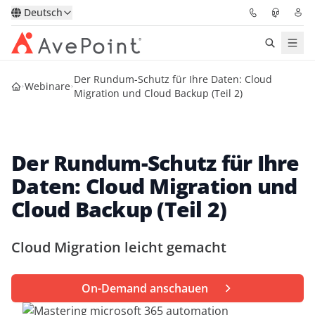
Deutsch
Der Rundum-Schutz für Ihre Daten: Cloud
Lösungen
Webinare
Migration und Cloud Backup (Teil 2)
Confidence Platform
Der Rundum-Schutz für Ihre
Pricing
Daten: Cloud Migration und
Für Partner
Cloud Backup (Teil 2)
Ressourcen
Cloud Migration leicht gemacht
Über AvePoint
On-Demand anschauen
Demo
Sprechen Sie mit unseren