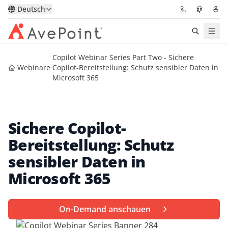
Deutsch
Copilot Webinar Series Part Two - Sichere
Lösungen
Webinare
Copilot-Bereitstellung: Schutz sensibler Daten in
Microsoft 365
Confidence Platform
Pricing
Sichere Copilot-
Bereitstellung: Schutz
Für Partner
sensibler Daten in
Ressourcen
Microsoft 365
Über AvePoint
On-Demand anschauen
Demo
Sprechen Sie mit unseren