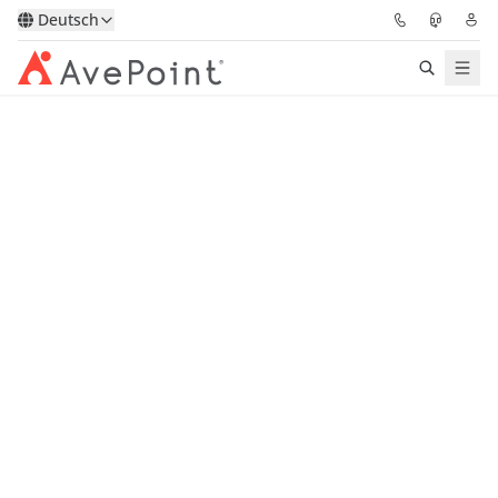
Deutsch
Lösungen
Confidence Platform
Pricing
Für Partner
Ressourcen
Über AvePoint
Demo
Sprechen Sie mit unseren