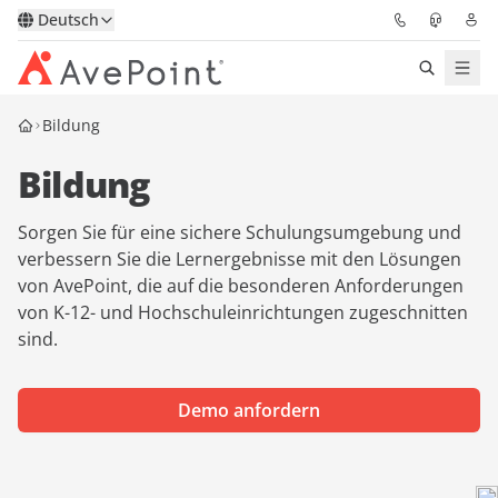
Deutsch
Bildung
Lösungen
Bildung
Confidence Platform
Sorgen Sie für eine sichere Schulungsumgebung und
Pricing
verbessern Sie die Lernergebnisse mit den Lösungen
von AvePoint, die auf die besonderen Anforderungen
Für Partner
von K-12- und Hochschuleinrichtungen zugeschnitten
sind.
Ressourcen
Demo anfordern
Über AvePoint
Demo
Sprechen Sie mit unseren