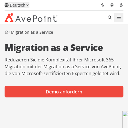
Deutsch
Migration as a Service
Lösungen
Migration as a Service
Confidence Platform
Reduzieren Sie die Komplexität Ihrer Microsoft 365-
Pricing
Migration mit der Migration as a Service von AvePoint,
die von Microsoft-zertifizierten Experten geleitet wird.
Für Partner
Demo anfordern
Ressourcen
Über AvePoint
Demo
Sprechen Sie mit unseren