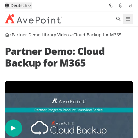
Deutsch
Partner Demo Library Videos
Cloud Backup for M365
Lösungen
Partner Demo: Cloud
Confidence Platform
Backup for M365
Pricing
Für Partner
Ressourcen
Über AvePoint
Demo
Sprechen Sie mit unseren