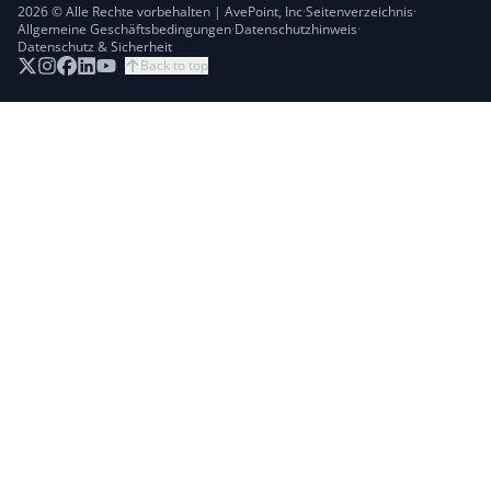
2026 © Alle Rechte vorbehalten | AvePoint, Inc
·
Seitenverzeichnis
·
Allgemeine Geschäftsbedingungen
·
Datenschutzhinweis
·
Datenschutz & Sicherheit
Back to top