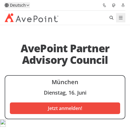
Deutsch
Lösungen
AvePoint Partner
Confidence Platform
Advisory Council
Pricing
Für Partner
München
Dienstag, 16. Juni
Ressourcen
Jetzt anmelden!
Über AvePoint
Demo
Sprechen Sie mit unseren