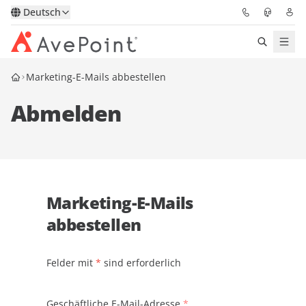
Deutsch
Marketing-E-Mails abbestellen
Lösungen
Abmelden
Confidence Platform
Pricing
Für Partner
Marketing-E-Mails
abbestellen
Ressourcen
Über AvePoint
Felder mit
*
sind erforderlich
Demo
Sprechen Sie mit unseren
Geschäftliche E-Mail-Adresse
*