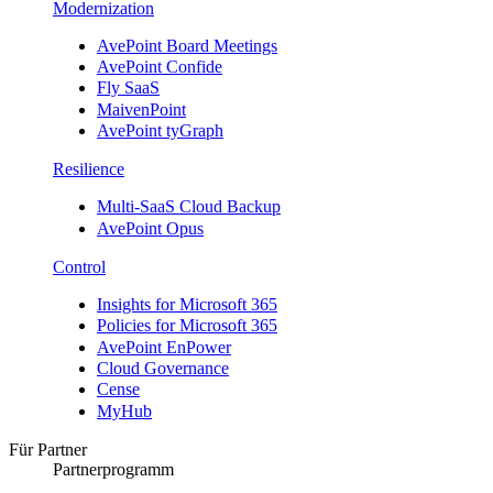
Modernization
AvePoint Board Meetings
AvePoint Confide
Fly SaaS
MaivenPoint
AvePoint tyGraph
Resilience
Multi-SaaS Cloud Backup
AvePoint Opus
Control
Insights for Microsoft 365
Policies for Microsoft 365
AvePoint EnPower
Cloud Governance
Cense
MyHub
Für Partner
Partnerprogramm