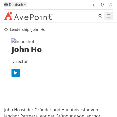
Deutsch
Leadership
John Ho
Lösungen
Confidence Platform
John Ho
Pricing
Director
Für Partner
Ressourcen
Über AvePoint
John Ho ist der Gründer und Hauptinvestor von
Demo
Sprechen Sie mit unseren
Janchor Partners. Vor der Gründung von Janchor