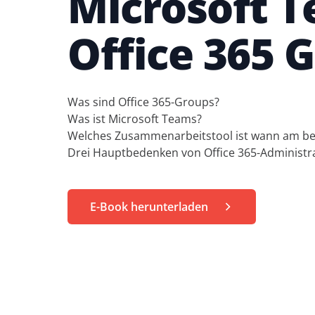
Microsoft 
Fly SaaS
Einzel
Veranstaltungen
Effiziente Content-Migration
Office 365 
Analystenberichte
MaivenPoint
zu Investoren
Digitale Lernerfahrung
Produktbroschüren
AvePoint tyGraph
eilungen
Fortgeschrittenes Analysewerkzeug
#shifthappens
Was sind Office 365-Groups?
en Sie uns
Was ist Microsoft Teams?
Welches Zusammenarbeitstool ist wann am be
 unsere Lösungen
Drei Hauptbedenken von Office 365-Administr
E-Book herunterladen