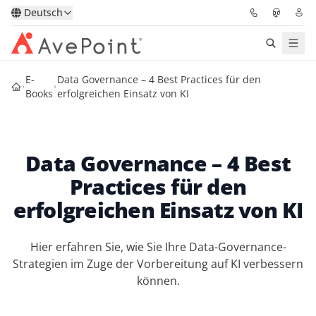
Deutsch
E-
Data Governance – 4 Best Practices für den
Lösungen
Books
erfolgreichen Einsatz von KI
Confidence Platform
Data Governance – 4 Best
Pricing
Practices für den
Für Partner
erfolgreichen Einsatz von KI
Ressourcen
Hier erfahren Sie, wie Sie Ihre Data-Governance-
Strategien im Zuge der Vorbereitung auf KI verbessern
Über AvePoint
können.
Demo
Sprechen Sie mit unseren