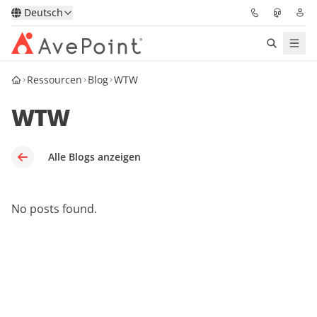
Deutsch
Ressourcen
Blog
WTW
Lösungen
WTW
Confidence Platform
Pricing
Alle Blogs anzeigen
Für Partner
No posts found.
Ressourcen
Über AvePoint
Demo
Sprechen Sie mit unseren