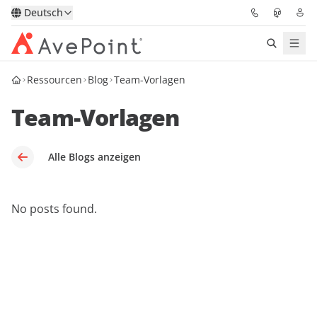
Deutsch
Ressourcen
Blog
Team-Vorlagen
Lösungen
Team-Vorlagen
Confidence Platform
Pricing
Alle Blogs anzeigen
Für Partner
No posts found.
Ressourcen
Über AvePoint
Demo
Sprechen Sie mit unseren