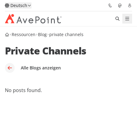
Deutsch
Ressourcen
Blog
private channels
Lösungen
Private Channels
Confidence Platform
Pricing
Alle Blogs anzeigen
Für Partner
No posts found.
Ressourcen
Über AvePoint
Demo
Sprechen Sie mit unseren