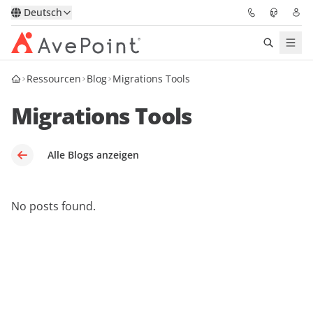
Deutsch
Ressourcen
Blog
Migrations Tools
Lösungen
Migrations Tools
Confidence Platform
Pricing
Alle Blogs anzeigen
Für Partner
No posts found.
Ressourcen
Über AvePoint
Demo
Sprechen Sie mit unseren