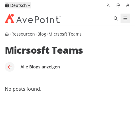
Deutsch
Ressourcen
Blog
Micrsosft Teams
Lösungen
Micrsosft Teams
Confidence Platform
Pricing
Alle Blogs anzeigen
Für Partner
No posts found.
Ressourcen
Über AvePoint
Demo
Sprechen Sie mit unseren