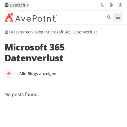
Deutsch
Ressourcen
Blog
Microsoft 365 Datenverlust
Lösungen
Microsoft 365
Confidence Platform
Datenverlust
Pricing
Alle Blogs anzeigen
Für Partner
Ressourcen
No posts found.
Über AvePoint
Demo
Sprechen Sie mit unseren