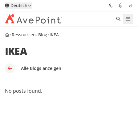
Deutsch
Ressourcen
Blog
IKEA
Lösungen
IKEA
Confidence Platform
Pricing
Alle Blogs anzeigen
Für Partner
No posts found.
Ressourcen
Über AvePoint
Demo
Sprechen Sie mit unseren