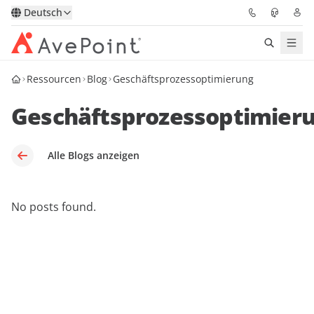
Deutsch
Ressourcen
Blog
Geschäftsprozessoptimierung
Lösungen
Geschäftsprozessoptimier
Confidence Platform
Pricing
Alle Blogs anzeigen
Für Partner
No posts found.
Ressourcen
Über AvePoint
Demo
Sprechen Sie mit unseren