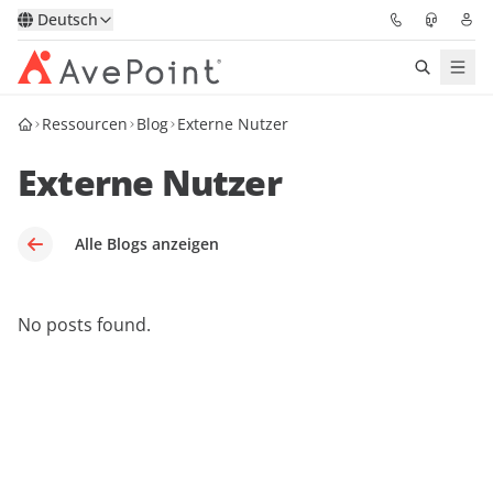
Deutsch
Ressourcen
Blog
Externe Nutzer
Lösungen
Externe Nutzer
Confidence Platform
Pricing
Alle Blogs anzeigen
Für Partner
No posts found.
Ressourcen
Über AvePoint
Demo
Sprechen Sie mit unseren