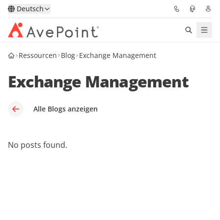
Deutsch
Ressourcen
Blog
Exchange Management
Lösungen
Exchange Management
Confidence Platform
Pricing
Alle Blogs anzeigen
Für Partner
No posts found.
Ressourcen
Über AvePoint
Demo
Sprechen Sie mit unseren