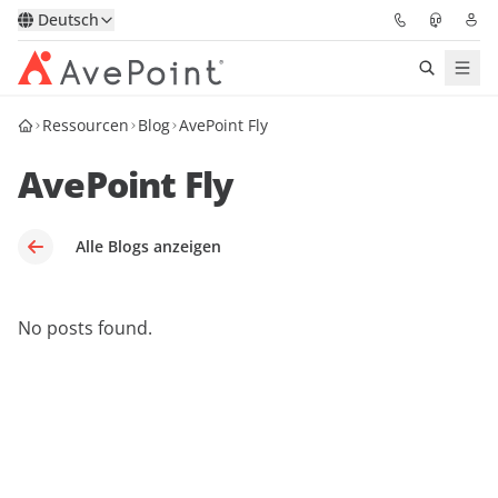
Deutsch
Ressourcen
Blog
AvePoint Fly
Lösungen
AvePoint Fly
Confidence Platform
Pricing
Alle Blogs anzeigen
Für Partner
No posts found.
Ressourcen
Über AvePoint
Demo
Sprechen Sie mit unseren