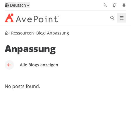
Deutsch
Ressourcen
Blog
Anpassung
Lösungen
Anpassung
Confidence Platform
Pricing
Alle Blogs anzeigen
Für Partner
No posts found.
Ressourcen
Über AvePoint
Demo
Sprechen Sie mit unseren