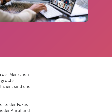
beschleunigen.
Erkenntnisse zu gewinnen.
en anzeigen
g
Mehr über
Confidence
Platform
rung
ement
erfahren
olle für Ihre
t
rung von
8% der Menschen
ent
 größte
ffizient sind und
ollte der Fokus
 jeder Anruf und