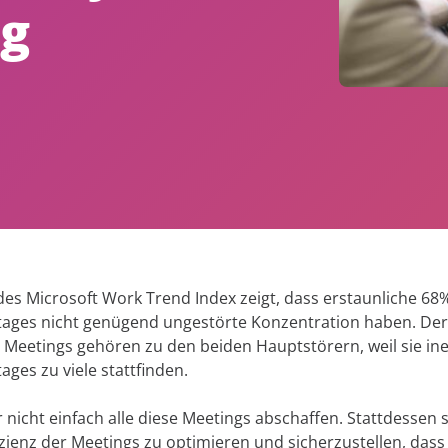
ng
handel
Akzeptanz
AvePoint EnPower
Alle Ressourc
Robuste Zugriffsverwaltun
Sicherer Datenschutz für
Geschäftskontinuität
Cloud Governance
Strukturierte Cloud-Steue
Information Lifecycle Manag
Cense
SaaS-Management & Betrieb
Bessere Einblicke und Kontr
Microsoft Cloud-Lizenzen
Digital Workplace Enablemen
MyHub
Migration und Umstrukturie
Zentralisierter Hub für die
Inhalten
Zusammenarbeit
Storage Optimization
des Microsoft Work Trend Index zeigt, dass erstaunliche 6
Modernes Sitzungsmanagem
tages nicht genügend ungestörte Konzentration haben. Der
 Meetings gehören zu den beiden Hauptstörern, weil sie ine
ges zu viele stattfinden.
 nicht einfach alle diese Meetings abschaffen. Stattdessen s
fizienz der Meetings zu optimieren und sicherzustellen, dass