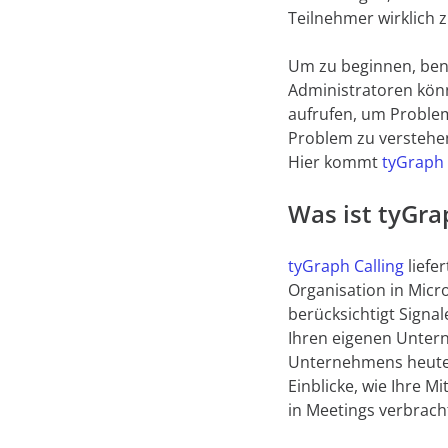
Teilnehmer wirklich 
Um zu beginnen, ben
Administratoren kön
aufrufen, um Proble
Problem zu verstehen
Hier kommt
tyGraph 
Was ist tyGra
tyGraph Calling
liefe
Organisation in Micr
berücksichtigt Signa
Ihren eigenen Untern
Unternehmens heute a
Einblicke, wie Ihre M
in Meetings verbrach