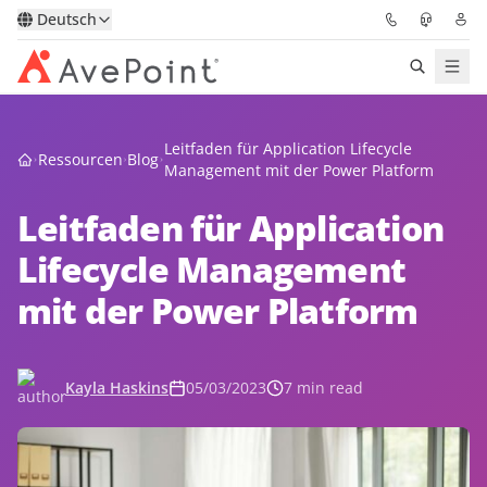
Deutsch
Lösungen
Leitfaden für Application Lifecycle
Ressourcen
Blog
Management mit der Power Platform
Confidence Platform
Leitfaden für Application
Pricing
Lifecycle Management
mit der Power Platform
Für Partner
Ressourcen
Kayla Haskins
05/03/2023
7 min read
Über AvePoint
Demo
Sprechen Sie mit unseren