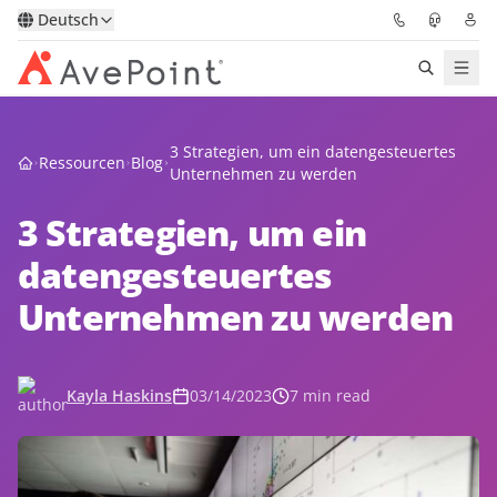
Deutsch
Lösungen
3 Strategien, um ein datengesteuertes
Ressourcen
Blog
Unternehmen zu werden
Confidence Platform
3 Strategien, um ein
Pricing
datengesteuertes
Unternehmen zu werden
Für Partner
Ressourcen
Kayla Haskins
03/14/2023
7 min read
Über AvePoint
Demo
Sprechen Sie mit unseren