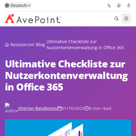
Deutsch
Lösungen
Ultimative Checkliste zur
Ressourcen
Blog
Nutzerkontenverwaltung in Office 365
Confidence Platform
Ultimative Checkliste zur
Pricing
Nutzerkontenverwaltung
in Office 365
Für Partner
Ressourcen
Sherian Batallones
01/16/2023
6 min read
Über AvePoint
Demo
Sprechen Sie mit unseren