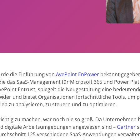
handel
Akzeptanz
AvePoint EnPower
Alle Ressourc
Robuste Zugriffsverwaltun
Sicherer Datenschutz für
Geschäftskontinuität
Cloud Governance
Strukturierte Cloud-Steue
Information Lifecycle Manag
Cense
SaaS-Management & Betrieb
Bessere Einblicke und Kontr
Microsoft Cloud-Lizenzen
Digital Workplace Enablemen
MyHub
Migration und Umstrukturie
Zentralisierter Hub für die
rde die Einführung von
AvePoint EnPower
bekannt gegeben
Inhalten
Zusammenarbeit
die das SaaS-Management für Microsoft 365 und Power Plat
Storage Optimization
vePoint Entrust, spiegelt die Neugestaltung eine bedeuten
ider und bietet Organisationen fortschrittliche Tools, um p
Modernes Sitzungsmanagem
ieb zu analysieren, zu steuern und zu optimieren.
richtig zu machen, war noch nie so groß. Da Unternehmen 
 digitale Arbeitsumgebungen angewiesen sind –
Gartner
s
urchschnitt 125 verschiedene SaaS-Anwendungen verwalten 