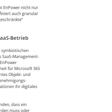
t EnPower nicht nur
iniert auch granular
geschränkte”
aaS-Betrieb
r symbiotischen
es SaaS-Management-
t EnPower
heit für Microsoft 365
ntes Objekt- und
 Genehmigungs-
tionen ihr digitales
nden, dass ein
erden muss oder