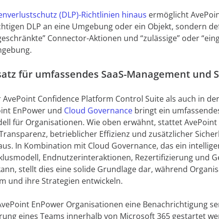
enverlustschutz (DLP)-Richtlinien hinaus
ermöglicht AvePoin
htigen DLP an eine Umgebung oder ein Objekt, sondern def
ngeschränkte” Connector-Aktionen und “zulässige” oder “ein
Umgebung.
satz für umfassendes SaaS-Management und S
 AvePoint Confidence Platform Control Suite als auch in de
oint EnPower und
Cloud Governance
bringt ein umfassend
ll für Organisationen. Wie oben erwähnt, stattet AvePoin
ransparenz, betrieblicher Effizienz und zusätzlicher Sicher
us. In Kombination mit Cloud Governance, das ein intellige
klusmodell, Endnutzerinteraktionen, Rezertifizierung und
ann, stellt dies eine solide Grundlage dar, während Organisa
 und ihre Strategien entwickeln.
AvePoint EnPower Organisationen eine Benachrichtigung se
rung eines Teams innerhalb von Microsoft 365 gestartet w