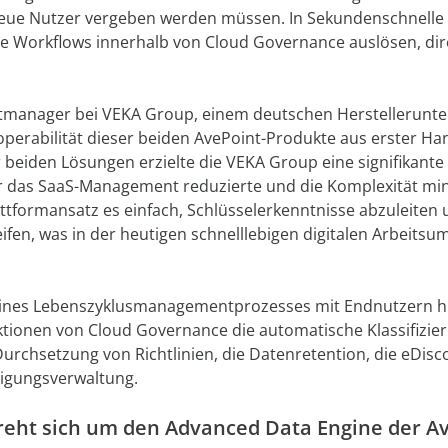
eue Nutzer vergeben werden müssen. In Sekundenschnelle
e Workflows innerhalb von Cloud Governance auslösen, dir
ktmanager bei VEKA Group, einem deutschen Herstellerunte
roperabilität dieser beiden AvePoint-Produkte aus erster Ha
beiden Lösungen erzielte die VEKA Group eine signifikante 
r das SaaS-Management reduzierte und die Komplexität min
ttformansatz es einfach, Schlüsselerkenntnisse abzuleiten 
en, was in der heutigen schnelllebigen digitalen Arbeits
 eines Lebenszyklusmanagementprozesses mit Endnutzern 
ktionen von Cloud Governance die automatische Klassifizie
urchsetzung von Richtlinien, die Datenretention, die eDisc
tigungsverwaltung.
 dreht sich um den Advanced Data Engine der A