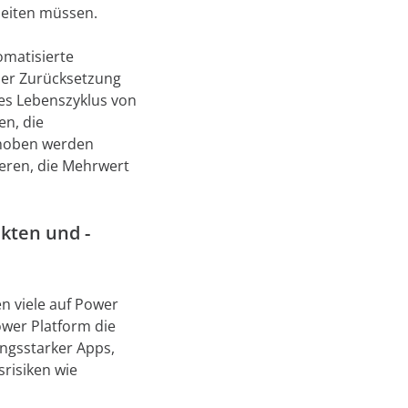
beiten müssen.
omatisierte
 der Zurücksetzung
des Lebenszyklus von
n, die
choben werden
ieren, die Mehrwert
kten und -
n viele auf Power
wer Platform die
ungsstarker Apps,
risiken wie