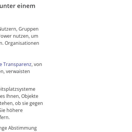
 unter einem
-Nutzern, Gruppen
nPower nutzen, um
n. Organisationen
ge Transparenz
, von
en, verwaisten
eitsplatzsysteme
es Ihnen, Objekte
tehen, ob sie gegen
 Sie höhere
fern.
enge Abstimmung