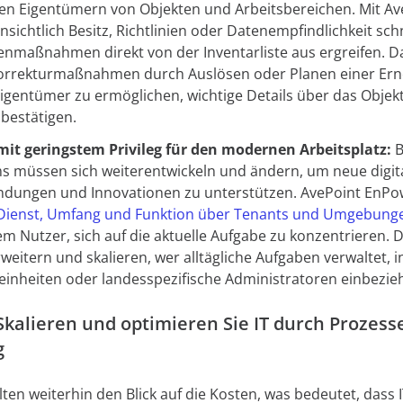
den Eigentümern von Objekten und Arbeitsbereichen. Mit A
nsichtlich Besitz, Richtlinien oder Datenempfindlichkeit schn
enmaßnahmen direkt von der Inventarliste aus ergreifen. 
orrekturmaßnahmen durch Auslösen oder Planen einer Ern
gentümer zu ermöglichen, wichtige Details über das Objek
 bestätigen.
it geringstem Privileg für den modernen Arbeitsplatz:
B
müssen sich weiterentwickeln und ändern, um neue digit
ndungen und Innovationen zu unterstützen. AvePoint EnP
Dienst, Umfang und Funktion über Tenants und Umgebung
em Nutzer, sich auf die aktuelle Aufgabe zu konzentrieren.
weitern und skalieren, wer alltägliche Aufgaben verwaltet, 
einheiten oder landesspezifische Administratoren einbezie
Skalieren und optimieren Sie IT durch Prozess
g
ten weiterhin den Blick auf die Kosten, was bedeutet, dass