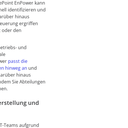
vePoint EnPower kann
ell identifizieren und
Darüber hinaus
euerung ergriffen
t oder den
etriebs- und
ale
ower
passt die
en hinweg an
und
 Darüber hinaus
indem Sie Abteilungen
hen.
erstellung und
 IT-Teams aufgrund