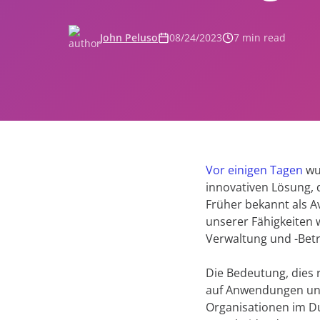
Fly SaaS
Einzel
Veranstaltungen
Effiziente Content-Migration
John Peluso
08/24/2023
7 min read
Analystenberichte
MaivenPoint
zu Investoren
Digitale Lernerfahrung
Produktbroschüren
AvePoint tyGraph
eilungen
Fortgeschrittenes Analysewerkzeug
#shifthappens
en Sie uns
 unsere Lösungen
Vor einigen Tagen
wu
innovativen Lösung, 
Früher bekannt als A
unserer Fähigkeiten w
Verwaltung und -Betr
Die Bedeutung, dies 
auf Anwendungen und
Organisationen im D