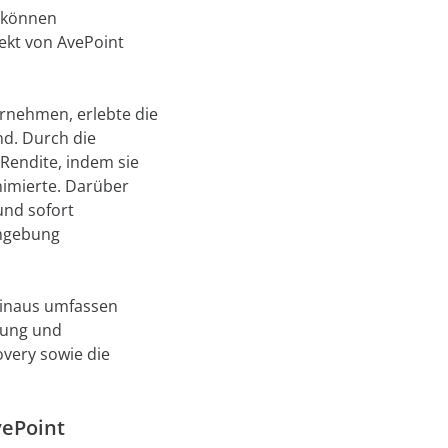
 können
ekt von AvePoint
rnehmen, erlebte die
nd. Durch die
Rendite, indem sie
imierte. Darüber
und sofort
umgebung
hinaus umfassen
rung und
overy sowie die
vePoint