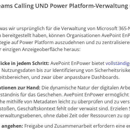
Teams Calling UND Power Platform-Verwaltung
as wir ursprünglich für die Verwaltung von Microsoft 365
n bereitgestellt haben, können Organisationen AvePoint E
tegie auf Power Platform auszudehnen und zu zentralisiere
 einzigen Anzeigeoberfläche heraus:
icke in jedem Schritt:
AvePoint EnPower bietet
vollständi
 Nutzungsdaten bis zur Identifizierung von Sicherheitsrisik
eitsbereichen, und zwar über anpassbare Dashboards.
ationen zur Hand:
Die dynamische Natur der digitalen Arb
ständnis für das Geschehen. AvePoint EnPower ermöglicht 
he mithilfe von Metadaten leicht zu überprüfen und zu vers
rstoßen, Geschäftskontext fehlt oder verwaist sind. Erzielen
Verwaltungsebenen, ohne dabei Zeit oder Ressourcen zu op
l angehen:
Freigabe und Zusammenarbeit erfordern eine 