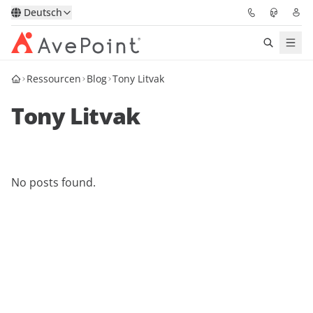
Deutsch
Ressourcen
Blog
Tony Litvak
Lösungen
Tony Litvak
Confidence Platform
Pricing
No posts found.
Für Partner
Ressourcen
Über AvePoint
Demo
Sprechen Sie mit unseren