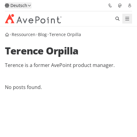
Deutsch
Ressourcen
Blog
Terence Orpilla
Lösungen
Terence Orpilla
Confidence Platform
Terence is a former AvePoint product manager.
Pricing
Für Partner
No posts found.
Ressourcen
Über AvePoint
Demo
Sprechen Sie mit unseren