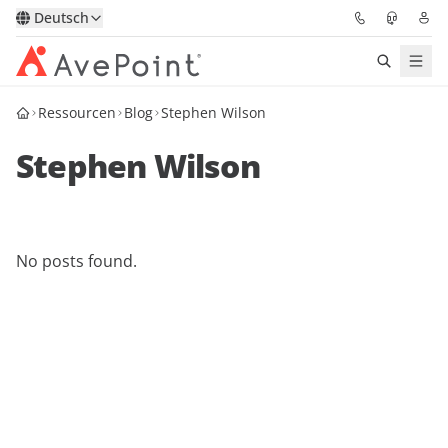
Deutsch
Ressourcen
Blog
Stephen Wilson
Lösungen
Stephen Wilson
Confidence Platform
Pricing
No posts found.
Für Partner
Ressourcen
Über AvePoint
Demo
Sprechen Sie mit unseren