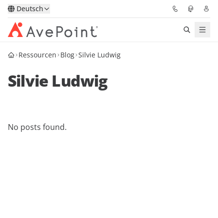
Deutsch
Ressourcen
Blog
Silvie Ludwig
Lösungen
Silvie Ludwig
Confidence Platform
Pricing
No posts found.
Für Partner
Ressourcen
Über AvePoint
Demo
Sprechen Sie mit unseren