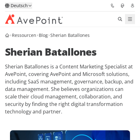
Deutsch
Ressourcen
Blog
Sherian Batallones
Lösungen
Sherian Batallones
Confidence Platform
Sherian Batallones is a Content Marketing Specialist at
Pricing
AvePoint, covering AvePoint and Microsoft solutions,
including SaaS management, governance, backup, and
Für Partner
data management. She believes organizations can
scale their cloud management, collaboration, and
Ressourcen
security by finding the right digital transformation
technology and partner.
Über AvePoint
Demo
Sprechen Sie mit unseren