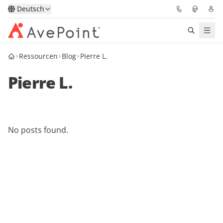
Deutsch
Ressourcen
Blog
Pierre L.
Lösungen
Pierre L.
Confidence Platform
Pricing
No posts found.
Für Partner
Ressourcen
Über AvePoint
Demo
Sprechen Sie mit unseren