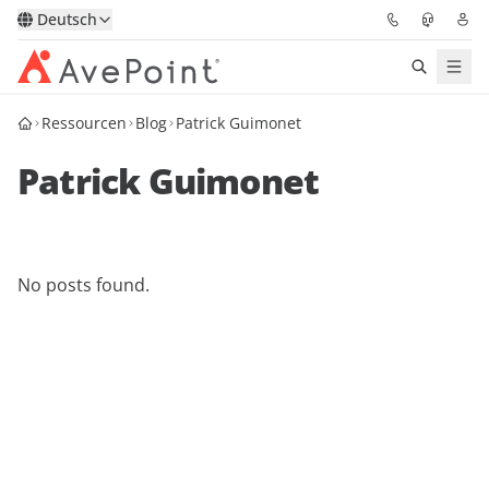
Deutsch
Ressourcen
Blog
Patrick Guimonet
Lösungen
Patrick Guimonet
Confidence Platform
Pricing
No posts found.
Für Partner
Ressourcen
Über AvePoint
Demo
Sprechen Sie mit unseren