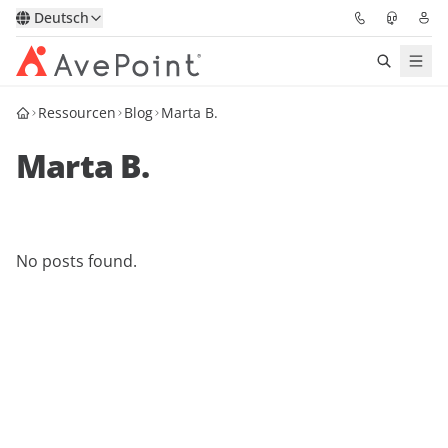
Deutsch
Ressourcen
Blog
Marta B.
Lösungen
Marta B.
Confidence Platform
Pricing
No posts found.
Für Partner
Ressourcen
Über AvePoint
Demo
Sprechen Sie mit unseren