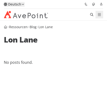
Deutsch
Ressourcen
Blog
Lon Lane
Lösungen
Lon Lane
Confidence Platform
Pricing
No posts found.
Für Partner
Ressourcen
Über AvePoint
Demo
Sprechen Sie mit unseren