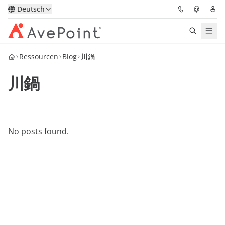
Deutsch
Ressourcen
Blog
川鍋
Lösungen
川鍋
Confidence Platform
Pricing
No posts found.
Für Partner
Ressourcen
Über AvePoint
Demo
Sprechen Sie mit unseren