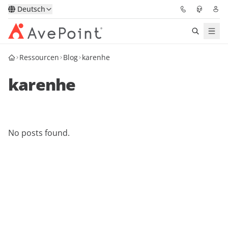
Deutsch
Ressourcen
Blog
karenhe
Lösungen
karenhe
Confidence Platform
Pricing
No posts found.
Für Partner
Ressourcen
Über AvePoint
Demo
Sprechen Sie mit unseren