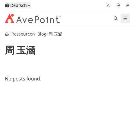
Deutsch
Ressourcen
Blog
周 玉涵
Lösungen
周 玉涵
Confidence Platform
Pricing
No posts found.
Für Partner
Ressourcen
Über AvePoint
Demo
Sprechen Sie mit unseren