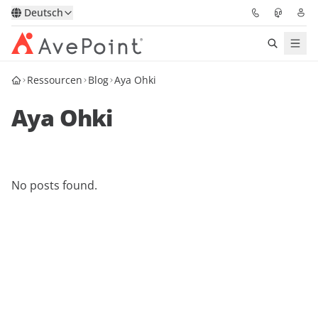
Deutsch
Ressourcen
Blog
Aya Ohki
Lösungen
Aya Ohki
Confidence Platform
Pricing
No posts found.
Für Partner
Ressourcen
Über AvePoint
Demo
Sprechen Sie mit unseren